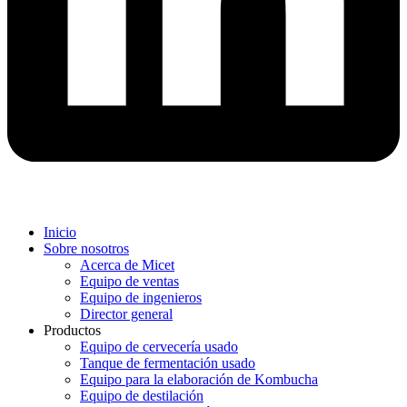
Inicio
Sobre nosotros
Acerca de Micet
Equipo de ventas
Equipo de ingenieros
Director general
Productos
Equipo de cervecería usado
Tanque de fermentación usado
Equipo para la elaboración de Kombucha
Equipo de destilación