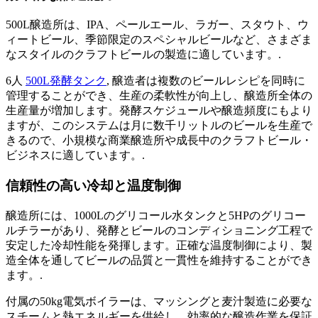
500L醸造所は、IPA、ペールエール、ラガー、スタウト、ウ
ィートビール、季節限定のスペシャルビールなど、さまざま
なスタイルのクラフトビールの製造に適しています。.
6人
500L発酵タンク
, 醸造者は複数のビールレシピを同時に
管理することができ、生産の柔軟性が向上し、醸造所全体の
生産量が増加します。発酵スケジュールや醸造頻度にもより
ますが、このシステムは月に数千リットルのビールを生産で
きるので、小規模な商業醸造所や成長中のクラフトビール・
ビジネスに適しています。.
信頼性の高い冷却と温度制御
醸造所には、1000Lのグリコール水タンクと5HPのグリコー
ルチラーがあり、発酵とビールのコンディショニング工程で
安定した冷却性能を発揮します。正確な温度制御により、製
造全体を通してビールの品質と一貫性を維持することができ
ます。.
付属の50kg電気ボイラーは、マッシングと麦汁製造に必要な
スチームと熱エネルギーを供給し、効率的な醸造作業を保証