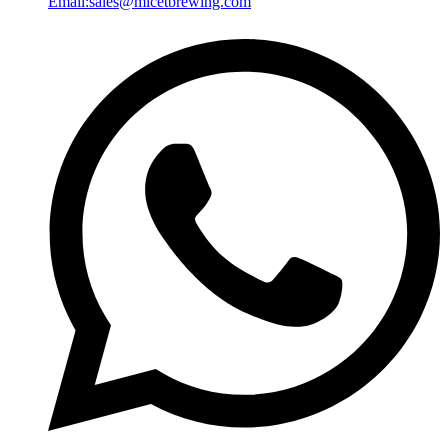
Email:
sales@micetbrewing.com